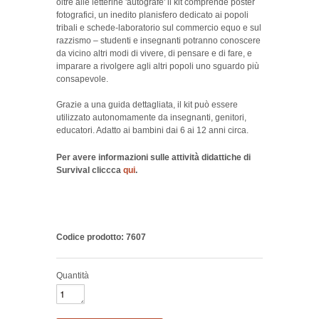
oltre alle letterine 'autografe' il kit comprende poster
fotografici, un inedito planisfero dedicato ai popoli
tribali e schede-laboratorio sul commercio equo e sul
razzismo – studenti e insegnanti potranno conoscere
da vicino altri modi di vivere, di pensare e di fare, e
imparare a rivolgere agli altri popoli uno sguardo più
consapevole.
Grazie a una guida dettagliata, il kit può essere
utilizzato autonomamente da insegnanti, genitori,
educatori. Adatto ai bambini dai 6 ai 12 anni circa.
Per avere informazioni sulle attività didattiche di
Survival cliccca
qui
.
Codice prodotto: 7607
Quantità